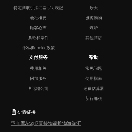
特定商取引法に基づく表記
乐天
会社概要
雅虎购物
顾客心声
煤炉
条款和条件
其他商店
隐私和cookie政策
支付服务
帮助
费用相关
常见问题
附加服务
使用指南
各运输公司
运费估算器
新行邮税
友情链接
宅仓库
Acg17
直接淘
简推淘
海淘汇