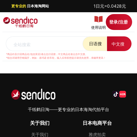
1日元=0.0428元
更专业的
日本海淘网站
登录/注册
使用说明
日语搜
中文搜
全站搜索
*商品ID及日语商品名(包括英语)请点击日语搜；中文商品名请点击中文搜。
*组合词请用空格隔开，例如：喜玛诺 纺车轮，输入后有联想提示请优先使用，准确率更高！
千纸鹤日淘——更专业的日本海淘代拍平台
关于我们
日本电商平台
关于我们
雅虎拍卖