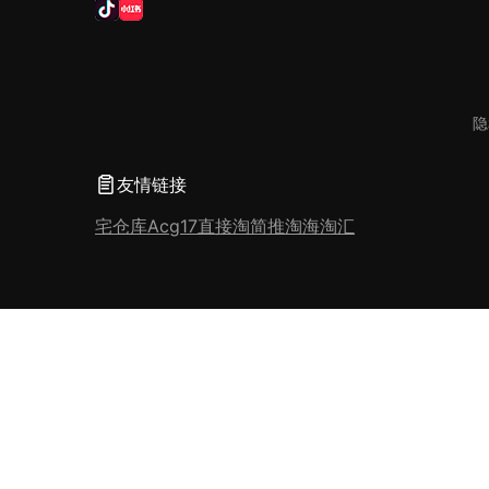
隐
友情链接
宅仓库
Acg17
直接淘
简推淘
海淘汇