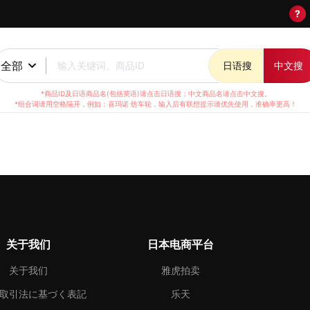
?
全部
输入关键词、商品ID
日语搜
中文搜
*商品ID及日语商品名(包括英语)请点击日语搜；中文商品名请点击中文搜。
*组合词请用空格隔开，例如：喜玛诺 纺车轮，输入后有联想提示请优先使用，准确率更高！
关于我们
日本电商平台
关于我们
雅虎拍卖
取引法に基づく表記
乐天