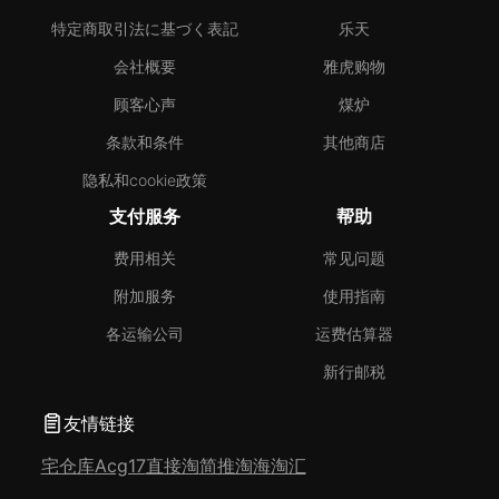
特定商取引法に基づく表記
乐天
会社概要
雅虎购物
顾客心声
煤炉
条款和条件
其他商店
隐私和cookie政策
支付服务
帮助
费用相关
常见问题
附加服务
使用指南
各运输公司
运费估算器
新行邮税
友情链接
宅仓库
Acg17
直接淘
简推淘
海淘汇