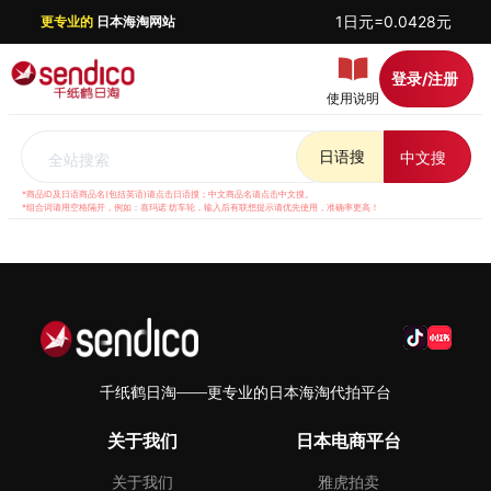
1日元=0.0428元
更专业的
日本海淘网站
登录/注册
使用说明
日语搜
中文搜
全站搜索
*商品ID及日语商品名(包括英语)请点击日语搜；中文商品名请点击中文搜。
*组合词请用空格隔开，例如：喜玛诺 纺车轮，输入后有联想提示请优先使用，准确率更高！
千纸鹤日淘——更专业的日本海淘代拍平台
关于我们
日本电商平台
关于我们
雅虎拍卖