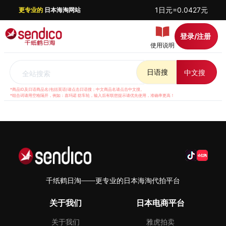
1日元=0.0427元
更专业的
日本海淘网站
登录/注册
使用说明
日语搜
中文搜
全站搜索
*商品ID及日语商品名(包括英语)请点击日语搜；中文商品名请点击中文搜。
*组合词请用空格隔开，例如：喜玛诺 纺车轮，输入后有联想提示请优先使用，准确率更高！
千纸鹤日淘——更专业的日本海淘代拍平台
关于我们
日本电商平台
关于我们
雅虎拍卖