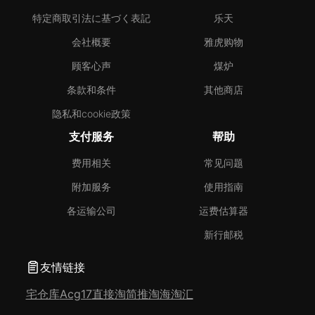
特定商取引法に基づく表記
乐天
会社概要
雅虎购物
顾客心声
煤炉
条款和条件
其他商店
隐私和cookie政策
支付服务
帮助
费用相关
常见问题
附加服务
使用指南
各运输公司
运费估算器
新行邮税
友情链接
宅仓库
Acg17
直接淘
简推淘
海淘汇