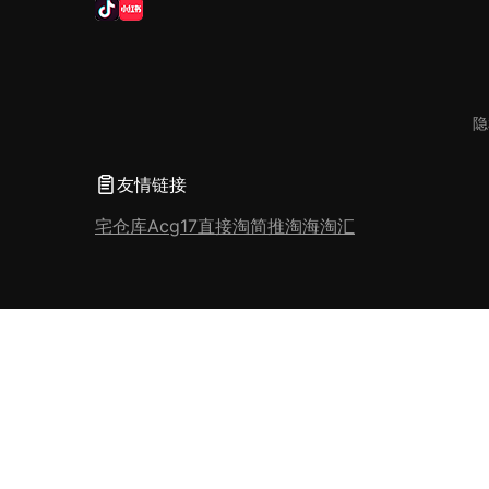
隐
友情链接
宅仓库
Acg17
直接淘
简推淘
海淘汇