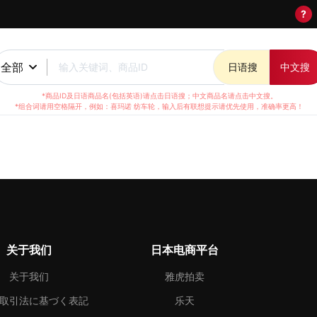
?
全部
输入关键词、商品ID
日语搜
中文搜
*商品ID及日语商品名(包括英语)请点击日语搜；中文商品名请点击中文搜。
*组合词请用空格隔开，例如：喜玛诺 纺车轮，输入后有联想提示请优先使用，准确率更高！
关于我们
日本电商平台
关于我们
雅虎拍卖
取引法に基づく表記
乐天