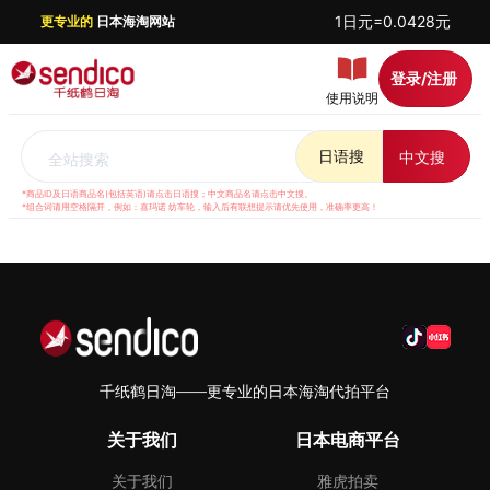
1日元=0.0428元
更专业的
日本海淘网站
登录/注册
使用说明
日语搜
中文搜
全站搜索
*商品ID及日语商品名(包括英语)请点击日语搜；中文商品名请点击中文搜。
*组合词请用空格隔开，例如：喜玛诺 纺车轮，输入后有联想提示请优先使用，准确率更高！
千纸鹤日淘——更专业的日本海淘代拍平台
关于我们
日本电商平台
关于我们
雅虎拍卖