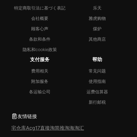
特定商取引法に基づく表記
乐天
会社概要
雅虎购物
顾客心声
煤炉
条款和条件
其他商店
隐私和cookie政策
支付服务
帮助
费用相关
常见问题
附加服务
使用指南
各运输公司
运费估算器
新行邮税
友情链接
宅仓库
Acg17
直接淘
简推淘
海淘汇