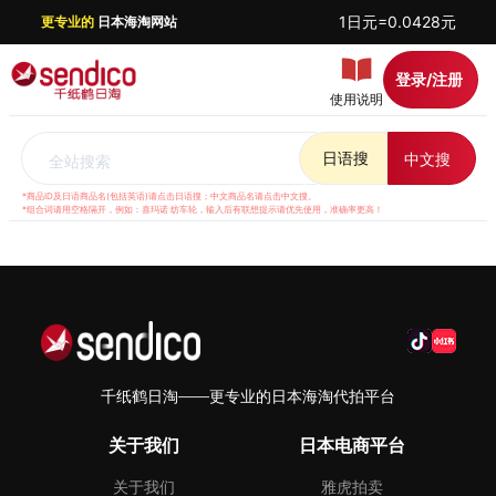
1日元=0.0428元
更专业的
日本海淘网站
登录/注册
使用说明
日语搜
中文搜
全站搜索
*商品ID及日语商品名(包括英语)请点击日语搜；中文商品名请点击中文搜。
*组合词请用空格隔开，例如：喜玛诺 纺车轮，输入后有联想提示请优先使用，准确率更高！
千纸鹤日淘——更专业的日本海淘代拍平台
关于我们
日本电商平台
关于我们
雅虎拍卖