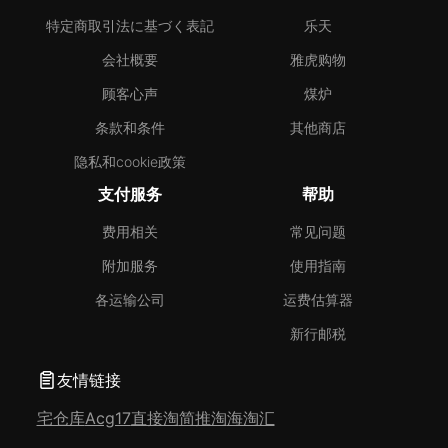
特定商取引法に基づく表記
乐天
会社概要
雅虎购物
顾客心声
煤炉
条款和条件
其他商店
隐私和cookie政策
支付服务
帮助
费用相关
常见问题
附加服务
使用指南
各运输公司
运费估算器
新行邮税
友情链接
宅仓库
Acg17
直接淘
简推淘
海淘汇