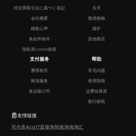
特定商取引法に基づく表記
乐天
会社概要
雅虎购物
顾客心声
煤炉
条款和条件
其他商店
隐私和cookie政策
支付服务
帮助
费用相关
常见问题
附加服务
使用指南
各运输公司
运费估算器
新行邮税
友情链接
宅仓库
Acg17
直接淘
简推淘
海淘汇