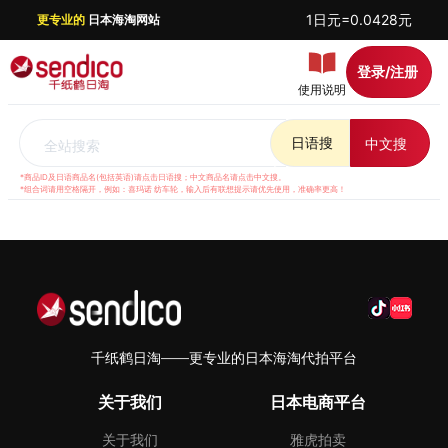
1日元=0.0428元
更专业的
日本海淘网站
登录/注册
使用说明
日语搜
中文搜
全站搜索
*商品ID及日语商品名(包括英语)请点击日语搜；中文商品名请点击中文搜。
*组合词请用空格隔开，例如：喜玛诺 纺车轮，输入后有联想提示请优先使用，准确率更高！
千纸鹤日淘——更专业的日本海淘代拍平台
关于我们
日本电商平台
关于我们
雅虎拍卖