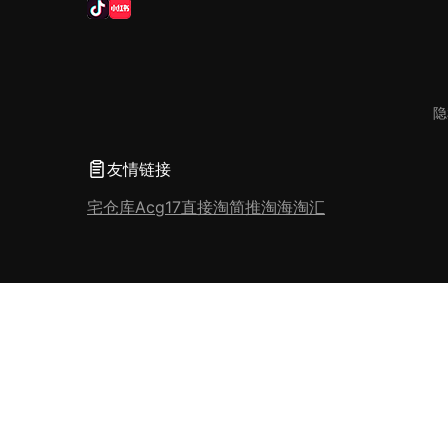
隐
友情链接
宅仓库
Acg17
直接淘
简推淘
海淘汇