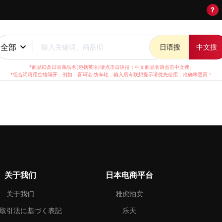
?
全部
输入关键词、商品ID
日语搜
中文搜
*商品ID及日语商品名(包括英语)请点击日语搜；中文商品名请点击中文搜。
*组合词请用空格隔开，例如：喜玛诺 纺车轮，输入后有联想提示请优先使用，准确率更高！
关于我们
日本电商平台
关于我们
雅虎拍卖
取引法に基づく表記
乐天