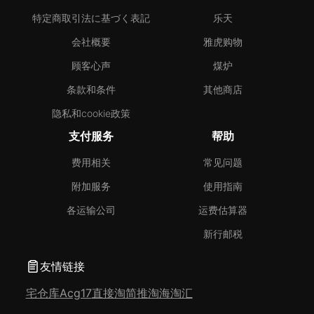
特定商取引法に基づく表記
乐天
会社概要
雅虎购物
顾客心声
煤炉
条款和条件
其他商店
隐私和cookie政策
支付服务
帮助
费用相关
常见问题
附加服务
使用指南
各运输公司
运费估算器
新行邮税
友情链接
宅仓库
Acg17
直接淘
简推淘
海淘汇