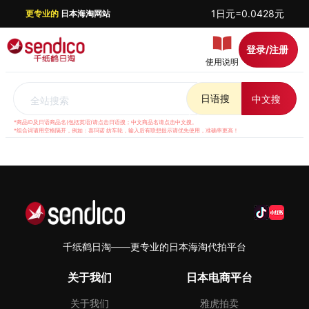
1日元=0.0428元
更专业的
日本海淘网站
登录/注册
使用说明
日语搜
中文搜
全站搜索
*商品ID及日语商品名(包括英语)请点击日语搜；中文商品名请点击中文搜。
*组合词请用空格隔开，例如：喜玛诺 纺车轮，输入后有联想提示请优先使用，准确率更高！
千纸鹤日淘——更专业的日本海淘代拍平台
关于我们
日本电商平台
关于我们
雅虎拍卖