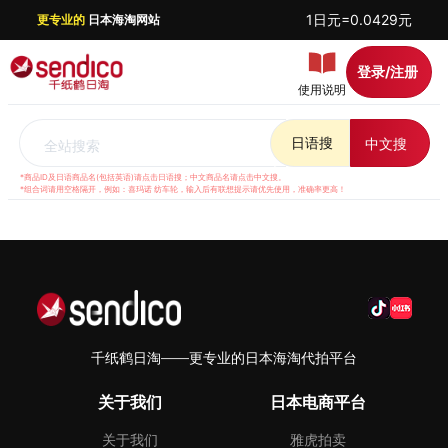
1日元=0.0429元
更专业的
日本海淘网站
登录/注册
使用说明
日语搜
中文搜
全站搜索
*商品ID及日语商品名(包括英语)请点击日语搜；中文商品名请点击中文搜。
*组合词请用空格隔开，例如：喜玛诺 纺车轮，输入后有联想提示请优先使用，准确率更高！
千纸鹤日淘——更专业的日本海淘代拍平台
关于我们
日本电商平台
关于我们
雅虎拍卖