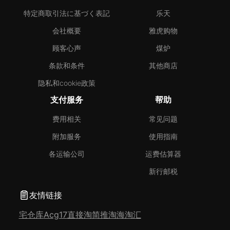
特定商取引法に基づく表記
乐天
会社概要
雅虎购物
顾客心声
煤炉
条款和条件
其他商店
隐私和cookie政策
支付服务
帮助
费用相关
常见问题
附加服务
使用指南
各运输公司
运费估算器
新行邮税
友情链接
宅仓库
Acg17
直接淘
简推淘
海淘汇