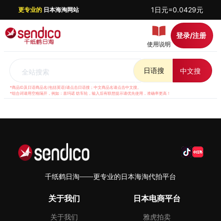
1日元=0.0429元
更专业的
日本海淘网站
登录/注册
使用说明
日语搜
中文搜
全站搜索
*商品ID及日语商品名(包括英语)请点击日语搜；中文商品名请点击中文搜。
*组合词请用空格隔开，例如：喜玛诺 纺车轮，输入后有联想提示请优先使用，准确率更高！
千纸鹤日淘——更专业的日本海淘代拍平台
关于我们
日本电商平台
关于我们
雅虎拍卖