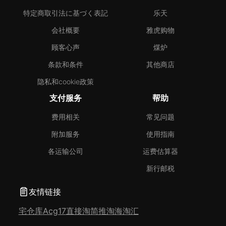
特定商取引法に基づく表記
乐天
会社概要
雅虎购物
顾客心声
煤炉
条款和条件
其他商店
隐私和cookie政策
支付服务
帮助
费用相关
常见问题
附加服务
使用指南
各运输公司
运费估算器
新行邮税
友情链接
宅仓库
Acg17
直接淘
简推淘
海淘汇