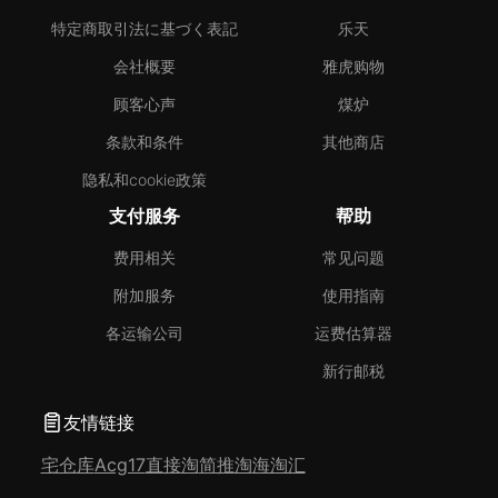
特定商取引法に基づく表記
乐天
会社概要
雅虎购物
顾客心声
煤炉
条款和条件
其他商店
隐私和cookie政策
支付服务
帮助
费用相关
常见问题
附加服务
使用指南
各运输公司
运费估算器
新行邮税
友情链接
宅仓库
Acg17
直接淘
简推淘
海淘汇