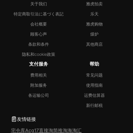
关于我们
雅虎拍卖
特定商取引法に基づく表記
乐天
会社概要
雅虎购物
顾客心声
煤炉
条款和条件
其他商店
隐私和cookie政策
支付服务
帮助
费用相关
常见问题
附加服务
使用指南
各运输公司
运费估算器
新行邮税
友情链接
宅仓库
Acg17
直接淘
简推淘
海淘汇