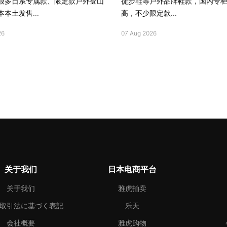
很多日系专属款、限定款户外登山
徒步鞋等户外品牌鞋款，国内专
本土发售...
高，不少限定款...
26
07 Aug 2026
关于我们
日本电商平台
关于我们
雅虎拍卖
取引法に基づく表記
乐天
会社概要
雅虎购物