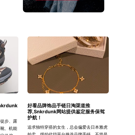
rdunk
好看品牌饰品手链日淘渠道推
荐,Snkrdunk网站提供鉴定服务保驾
护航！
于徒步、露
追求独特穿搭的女生，总会偏爱去日本雅虎
山靴、机能
拍卖、煤炉代切平台挑选品牌手链，不管是