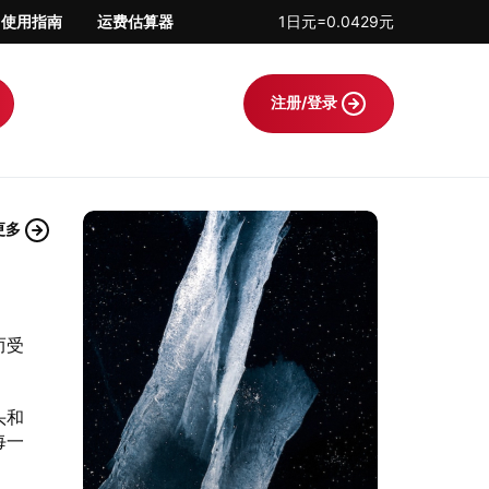
使用指南
运费估算器
1日元=0.0429元
注册/登录
更多
而受
头和
每一