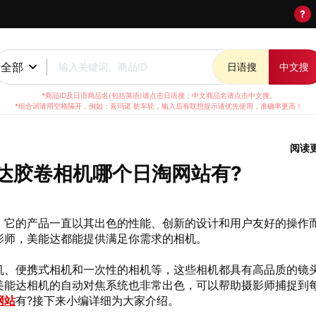
?
全部
输入关键词、商品ID
日语搜
中文搜
*商品ID及日语商品名(包括英语)请点击日语搜；中文商品名请点击中文搜。
*组合词请用空格隔开，例如：喜玛诺 纺车轮，输入后有联想提示请优先使用，准确率更高！
阅读
达胶卷相机哪个日淘网站有?
。它的产品一直以其出色的性能、创新的设计和用户友好的操作
影师，美能达都能提供满足你需求的相机。
机、便携式相机和一次性的相机等，这些相机都具有高品质的镜
美能达相机的自动对焦系统也非常出色，可以帮助摄影师捕捉到
网站
有?接下来小编详细为大家介绍。