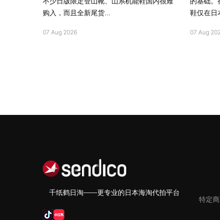
不少日版限定登山靴、山系机能鞋国内很难
的基础。
购入，而且全新尾货...
鞋仅在日本
07 Aug 2026
07 Aug 20
千纸鹤日淘——更专业的日本海淘代拍平台
特定商