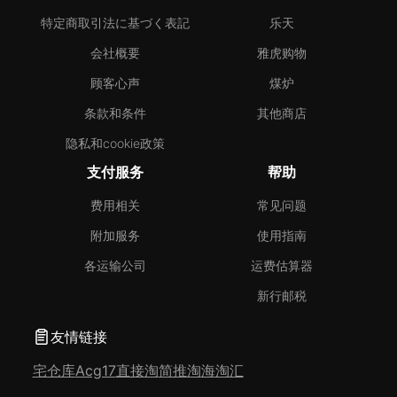
特定商取引法に基づく表記
乐天
会社概要
雅虎购物
顾客心声
煤炉
条款和条件
其他商店
隐私和cookie政策
支付服务
帮助
费用相关
常见问题
附加服务
使用指南
各运输公司
运费估算器
新行邮税
友情链接
宅仓库
Acg17
直接淘
简推淘
海淘汇