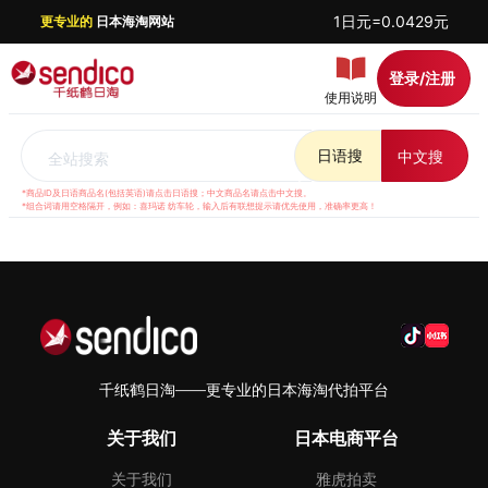
1日元=0.0429元
更专业的
日本海淘网站
登录/注册
使用说明
日语搜
中文搜
全站搜索
*商品ID及日语商品名(包括英语)请点击日语搜；中文商品名请点击中文搜。
*组合词请用空格隔开，例如：喜玛诺 纺车轮，输入后有联想提示请优先使用，准确率更高！
千纸鹤日淘——更专业的日本海淘代拍平台
关于我们
日本电商平台
关于我们
雅虎拍卖