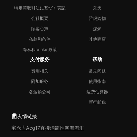
特定商取引法に基づく表記
乐天
会社概要
雅虎购物
顾客心声
煤炉
条款和条件
其他商店
隐私和cookie政策
支付服务
帮助
费用相关
常见问题
附加服务
使用指南
各运输公司
运费估算器
新行邮税
友情链接
宅仓库
Acg17
直接淘
简推淘
海淘汇