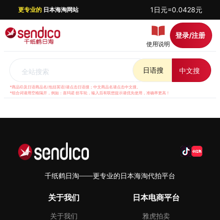
1日元=0.0428元
更专业的
日本海淘网站
登录/注册
使用说明
日语搜
中文搜
全站搜索
*商品ID及日语商品名(包括英语)请点击日语搜；中文商品名请点击中文搜。
*组合词请用空格隔开，例如：喜玛诺 纺车轮，输入后有联想提示请优先使用，准确率更高！
千纸鹤日淘——更专业的日本海淘代拍平台
关于我们
日本电商平台
关于我们
雅虎拍卖