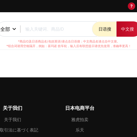
?
全部
输入关键词、商品ID
日语搜
中文搜
*商品ID及日语商品名(包括英语)请点击日语搜；中文商品名请点击中文搜。
*组合词请用空格隔开，例如：喜玛诺 纺车轮，输入后有联想提示请优先使用，准确率更高！
关于我们
日本电商平台
关于我们
雅虎拍卖
取引法に基づく表記
乐天