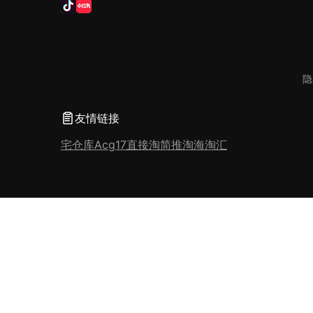
隐
友情链接
宅仓库
Acg17
直接淘
简推淘
海淘汇