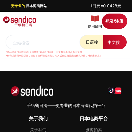
1日元=0.0428元
更专业的
日本海淘网站
登录/注册
使用说明
日语搜
中文搜
全站搜索
*商品ID及日语商品名(包括英语)请点击日语搜；中文商品名请点击中文搜。
*组合词请用空格隔开，例如：喜玛诺 纺车轮，输入后有联想提示请优先使用，准确率更高！
千纸鹤日淘——更专业的日本海淘代拍平台
关于我们
日本电商平台
关于我们
雅虎拍卖