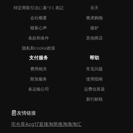
特定商取引法に基づく表記
乐天
会社概要
雅虎购物
顾客心声
煤炉
条款和条件
其他商店
隐私和cookie政策
支付服务
帮助
费用相关
常见问题
附加服务
使用指南
各运输公司
运费估算器
新行邮税
友情链接
宅仓库
Acg17
直接淘
简推淘
海淘汇