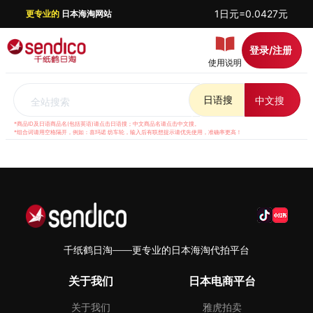
1日元=0.0427元
更专业的
日本海淘网站
登录/注册
使用说明
日语搜
中文搜
全站搜索
*商品ID及日语商品名(包括英语)请点击日语搜；中文商品名请点击中文搜。
*组合词请用空格隔开，例如：喜玛诺 纺车轮，输入后有联想提示请优先使用，准确率更高！
千纸鹤日淘——更专业的日本海淘代拍平台
关于我们
日本电商平台
关于我们
雅虎拍卖