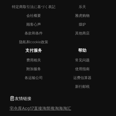
特定商取引法に基づく表記
乐天
会社概要
雅虎购物
顾客心声
煤炉
条款和条件
其他商店
隐私和cookie政策
支付服务
帮助
费用相关
常见问题
附加服务
使用指南
各运输公司
运费估算器
新行邮税
友情链接
宅仓库
Acg17
直接淘
简推淘
海淘汇