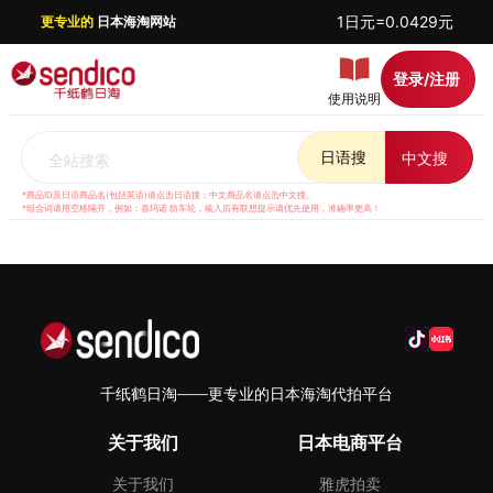
1日元=0.0429元
更专业的
日本海淘网站
登录/注册
使用说明
日语搜
中文搜
全站搜索
*商品ID及日语商品名(包括英语)请点击日语搜；中文商品名请点击中文搜。
*组合词请用空格隔开，例如：喜玛诺 纺车轮，输入后有联想提示请优先使用，准确率更高！
千纸鹤日淘——更专业的日本海淘代拍平台
关于我们
日本电商平台
关于我们
雅虎拍卖