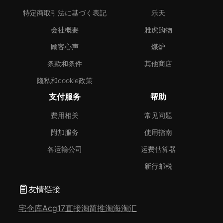
特定商取引法に基づく表記
乐天
会社概要
雅虎购物
顾客心声
煤炉
条款和条件
其他商店
隐私和cookie政策
支付服务
帮助
费用相关
常见问题
附加服务
使用指南
各运输公司
运费估算器
新行邮税
友情链接
宅仓库
Acg17
直接淘
简推淘
海淘汇