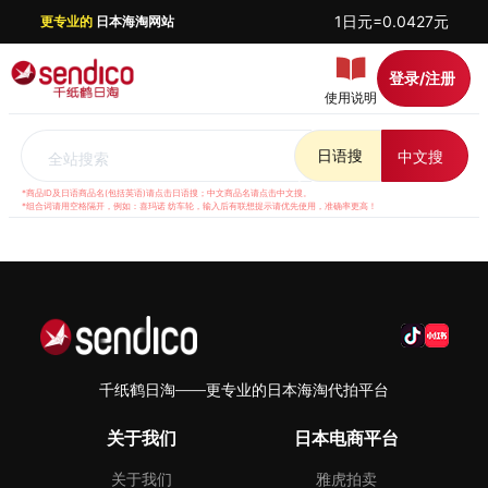
1日元=0.0427元
更专业的
日本海淘网站
登录/注册
使用说明
日语搜
中文搜
全站搜索
*商品ID及日语商品名(包括英语)请点击日语搜；中文商品名请点击中文搜。
*组合词请用空格隔开，例如：喜玛诺 纺车轮，输入后有联想提示请优先使用，准确率更高！
千纸鹤日淘——更专业的日本海淘代拍平台
关于我们
日本电商平台
关于我们
雅虎拍卖