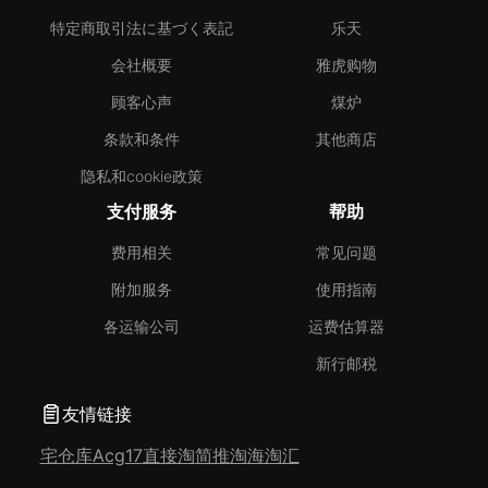
特定商取引法に基づく表記
乐天
会社概要
雅虎购物
顾客心声
煤炉
条款和条件
其他商店
隐私和cookie政策
支付服务
帮助
费用相关
常见问题
附加服务
使用指南
各运输公司
运费估算器
新行邮税
友情链接
宅仓库
Acg17
直接淘
简推淘
海淘汇