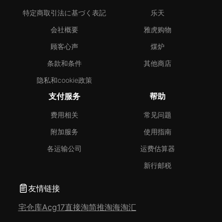
特定商取引法に基づく表記
乐天
会社概要
雅虎购物
顾客心声
煤炉
条款和条件
其他商店
隐私和cookie政策
支付服务
帮助
费用相关
常见问题
附加服务
使用指南
各运输公司
运费估算器
新行邮税
友情链接
宅仓库
Acg17
直接淘
简推淘
海淘汇