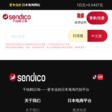
1日元=0.0427元
更专业的
日本海淘网站
登录/注册
使用说明
日语搜
中文搜
全站搜索
*商品ID及日语商品名(包括英语)请点击日语搜；中文商品名请点击中文搜。
*组合词请用空格隔开，例如：喜玛诺 纺车轮，输入后有联想提示请优先使用，准确率更高！
千纸鹤日淘——更专业的日本海淘代拍平台
关于我们
日本电商平台
关于我们
雅虎拍卖