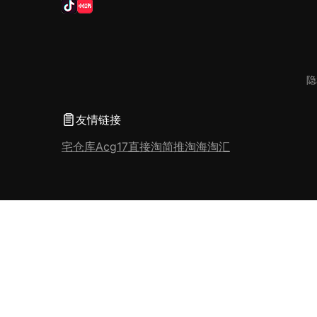
隐
友情链接
宅仓库
Acg17
直接淘
简推淘
海淘汇