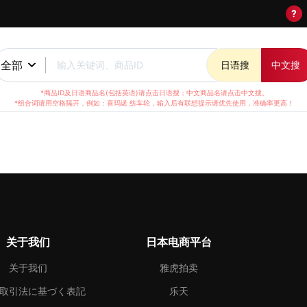
?
全部
输入关键词、商品ID
日语搜
中文搜
*商品ID及日语商品名(包括英语)请点击日语搜；中文商品名请点击中文搜。
*组合词请用空格隔开，例如：喜玛诺 纺车轮，输入后有联想提示请优先使用，准确率更高！
关于我们
日本电商平台
关于我们
雅虎拍卖
取引法に基づく表記
乐天