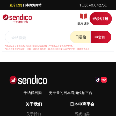
1日元=0.0427元
更专业的
日本海淘网站
登录/注册
使用说明
日语搜
中文搜
全站搜索
*商品ID及日语商品名(包括英语)请点击日语搜；中文商品名请点击中文搜。
*组合词请用空格隔开，例如：喜玛诺 纺车轮，输入后有联想提示请优先使用，准确率更高！
千纸鹤日淘——更专业的日本海淘代拍平台
关于我们
日本电商平台
关于我们
雅虎拍卖