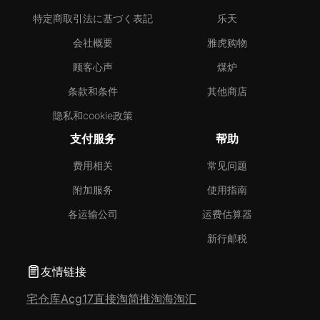
特定商取引法に基づく表記
乐天
会社概要
雅虎购物
顾客心声
煤炉
条款和条件
其他商店
隐私和cookie政策
支付服务
帮助
费用相关
常见问题
附加服务
使用指南
各运输公司
运费估算器
新行邮税
友情链接
宅仓库
Acg17
直接淘
简推淘
海淘汇