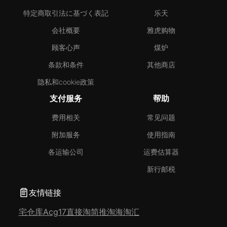
特定商取引法に基づく表記
乐天
会社概要
雅虎购物
顾客心声
煤炉
条款和条件
其他商店
隐私和cookie政策
支付服务
帮助
费用相关
常见问题
附加服务
使用指南
各运输公司
运费估算器
新行邮税
友情链接
宅仓库
Acg17
直接淘
简推淘
海淘汇