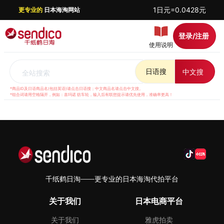
1日元=0.0428元
更专业的
日本海淘网站
登录/注册
使用说明
日语搜
中文搜
全站搜索
*商品ID及日语商品名(包括英语)请点击日语搜；中文商品名请点击中文搜。
*组合词请用空格隔开，例如：喜玛诺 纺车轮，输入后有联想提示请优先使用，准确率更高！
千纸鹤日淘——更专业的日本海淘代拍平台
关于我们
日本电商平台
关于我们
雅虎拍卖