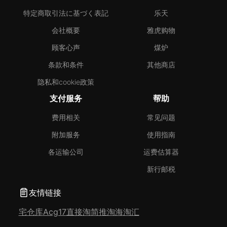
特定商取引法に基づく表記
乐天
会社概要
雅虎购物
顾客心声
煤炉
条款和条件
其他商店
隐私和cookie政策
支付服务
帮助
费用相关
常见问题
附加服务
使用指南
各运输公司
运费估算器
新行邮税
友情链接
宅仓库
Acg17
直接淘
简推淘
海淘汇