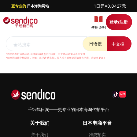
1日元=0.0427元
更专业的
日本海淘网站
登录/注册
使用说明
日语搜
中文搜
全站搜索
*商品ID及日语商品名(包括英语)请点击日语搜；中文商品名请点击中文搜。
*组合词请用空格隔开，例如：喜玛诺 纺车轮，输入后有联想提示请优先使用，准确率更高！
千纸鹤日淘——更专业的日本海淘代拍平台
关于我们
日本电商平台
关于我们
雅虎拍卖