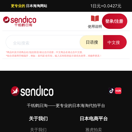
1日元=0.0427元
更专业的
日本海淘网站
登录/注册
使用说明
日语搜
中文搜
全站搜索
*商品ID及日语商品名(包括英语)请点击日语搜；中文商品名请点击中文搜。
*组合词请用空格隔开，例如：喜玛诺 纺车轮，输入后有联想提示请优先使用，准确率更高！
千纸鹤日淘——更专业的日本海淘代拍平台
关于我们
日本电商平台
关于我们
雅虎拍卖