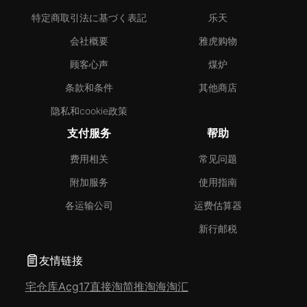
特定商取引法に基づく表記
乐天
会社概要
雅虎购物
顾客心声
煤炉
条款和条件
其他商店
隐私和cookie政策
支付服务
帮助
费用相关
常见问题
附加服务
使用指南
各运输公司
运费估算器
新行邮税
友情链接
宅仓库
Acg17
直接淘
简推淘
海淘汇