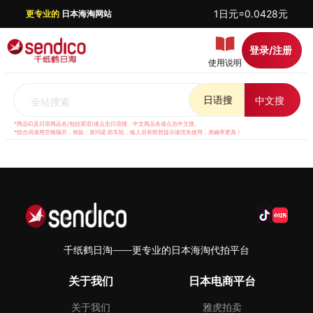
1日元=0.0428元
更专业的
日本海淘网站
登录/注册
使用说明
日语搜
中文搜
全站搜索
*商品ID及日语商品名(包括英语)请点击日语搜；中文商品名请点击中文搜。
*组合词请用空格隔开，例如：喜玛诺 纺车轮，输入后有联想提示请优先使用，准确率更高！
千纸鹤日淘——更专业的日本海淘代拍平台
关于我们
日本电商平台
关于我们
雅虎拍卖