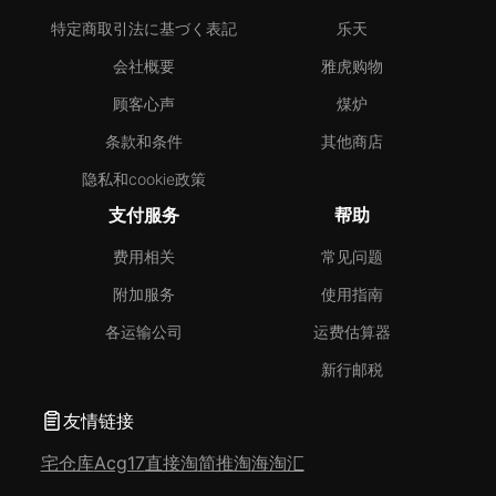
特定商取引法に基づく表記
乐天
会社概要
雅虎购物
顾客心声
煤炉
条款和条件
其他商店
隐私和cookie政策
支付服务
帮助
费用相关
常见问题
附加服务
使用指南
各运输公司
运费估算器
新行邮税
友情链接
宅仓库
Acg17
直接淘
简推淘
海淘汇