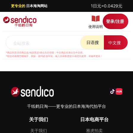
1日元=0.0429元
更专业的
日本海淘网站
登录/注册
使用说明
日语搜
中文搜
全站搜索
*商品ID及日语商品名(包括英语)请点击日语搜；中文商品名请点击中文搜。
*组合词请用空格隔开，例如：喜玛诺 纺车轮，输入后有联想提示请优先使用，准确率更高！
千纸鹤日淘——更专业的日本海淘代拍平台
关于我们
日本电商平台
关于我们
雅虎拍卖