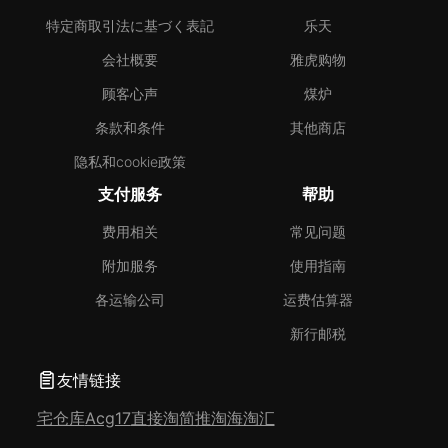
特定商取引法に基づく表記
乐天
会社概要
雅虎购物
顾客心声
煤炉
条款和条件
其他商店
隐私和cookie政策
支付服务
帮助
费用相关
常见问题
附加服务
使用指南
各运输公司
运费估算器
新行邮税
友情链接
宅仓库
Acg17
直接淘
简推淘
海淘汇