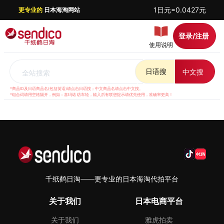
1日元=0.0427元
更专业的
日本海淘网站
登录/注册
使用说明
日语搜
中文搜
全站搜索
*商品ID及日语商品名(包括英语)请点击日语搜；中文商品名请点击中文搜。
*组合词请用空格隔开，例如：喜玛诺 纺车轮，输入后有联想提示请优先使用，准确率更高！
千纸鹤日淘——更专业的日本海淘代拍平台
关于我们
日本电商平台
关于我们
雅虎拍卖