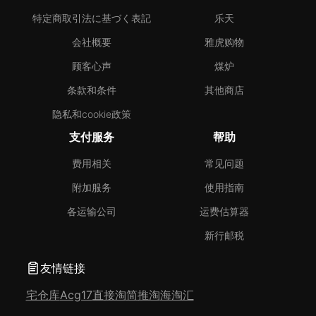
特定商取引法に基づく表記
乐天
会社概要
雅虎购物
顾客心声
煤炉
条款和条件
其他商店
隐私和cookie政策
支付服务
帮助
费用相关
常见问题
附加服务
使用指南
各运输公司
运费估算器
新行邮税
友情链接
宅仓库
Acg17
直接淘
简推淘
海淘汇