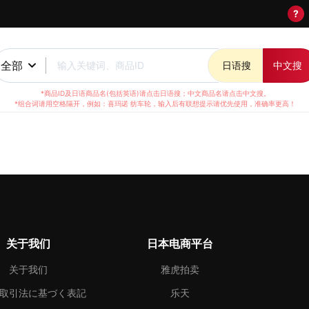
?
全部
输入关键词、商品ID
日语搜
中文搜
*商品ID及日语商品名(包括英语)请点击日语搜；中文商品名请点击中文搜。
*组合词请用空格隔开，例如：喜玛诺 纺车轮，输入后有联想提示请优先使用，准确率更高！
关于我们
日本电商平台
关于我们
雅虎拍卖
取引法に基づく表記
乐天