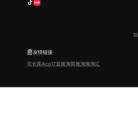
隐
友情链接
宅仓库
Acg17
直接淘
简推淘
海淘汇