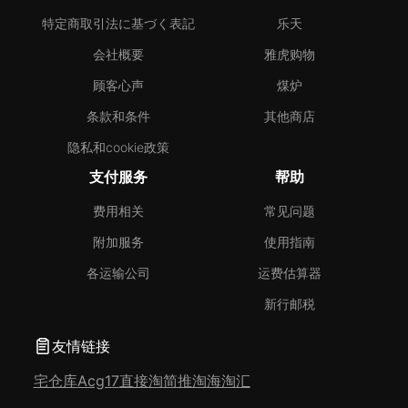
特定商取引法に基づく表記
乐天
会社概要
雅虎购物
顾客心声
煤炉
条款和条件
其他商店
隐私和cookie政策
支付服务
帮助
费用相关
常见问题
附加服务
使用指南
各运输公司
运费估算器
新行邮税
友情链接
宅仓库
Acg17
直接淘
简推淘
海淘汇