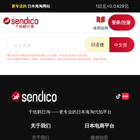
1日元=0.0429元
更专业的
日本海淘网站
登录/注册
使用说明
日语搜
中文搜
全站搜索
*商品ID及日语商品名(包括英语)请点击日语搜；中文商品名请点击中文搜。
*组合词请用空格隔开，例如：喜玛诺 纺车轮，输入后有联想提示请优先使用，准确率更高！
千纸鹤日淘——更专业的日本海淘代拍平台
关于我们
日本电商平台
关于我们
雅虎拍卖