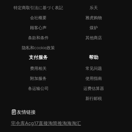
特定商取引法に基づく表記
乐天
会社概要
雅虎购物
顾客心声
煤炉
条款和条件
其他商店
隐私和cookie政策
支付服务
帮助
费用相关
常见问题
附加服务
使用指南
各运输公司
运费估算器
新行邮税
友情链接
宅仓库
Acg17
直接淘
简推淘
海淘汇