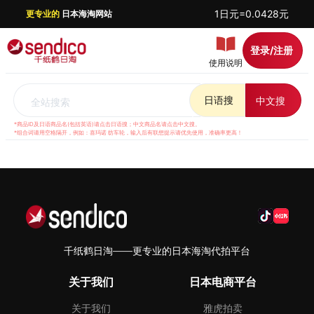
1日元=0.0428元
更专业的
日本海淘网站
登录/注册
使用说明
日语搜
中文搜
全站搜索
*商品ID及日语商品名(包括英语)请点击日语搜；中文商品名请点击中文搜。
*组合词请用空格隔开，例如：喜玛诺 纺车轮，输入后有联想提示请优先使用，准确率更高！
千纸鹤日淘——更专业的日本海淘代拍平台
关于我们
日本电商平台
关于我们
雅虎拍卖