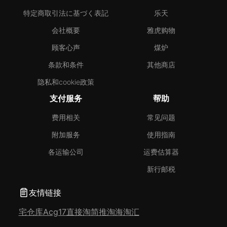
特定商取引法に基づく表記
乐天
会社概要
雅虎购物
顾客心声
煤炉
条款和条件
其他商店
隐私和cookie政策
支付服务
帮助
费用相关
常见问题
附加服务
使用指南
各运输公司
运费估算器
新行邮税
友情链接
宅仓库
Acg17
直接淘
简推淘
海淘汇