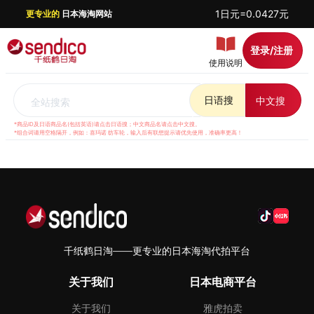
1日元=0.0427元
更专业的
日本海淘网站
登录/注册
使用说明
日语搜
中文搜
全站搜索
*商品ID及日语商品名(包括英语)请点击日语搜；中文商品名请点击中文搜。
*组合词请用空格隔开，例如：喜玛诺 纺车轮，输入后有联想提示请优先使用，准确率更高！
千纸鹤日淘——更专业的日本海淘代拍平台
关于我们
日本电商平台
关于我们
雅虎拍卖