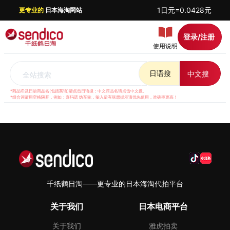
1日元=0.0428元
更专业的
日本海淘网站
登录/注册
使用说明
日语搜
中文搜
全站搜索
*商品ID及日语商品名(包括英语)请点击日语搜；中文商品名请点击中文搜。
*组合词请用空格隔开，例如：喜玛诺 纺车轮，输入后有联想提示请优先使用，准确率更高！
千纸鹤日淘——更专业的日本海淘代拍平台
关于我们
日本电商平台
关于我们
雅虎拍卖