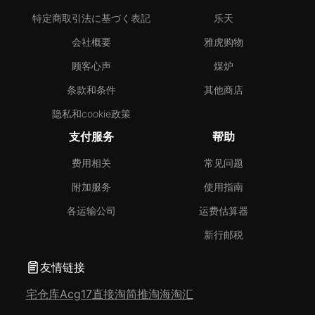
特定商取引法に基づく表記
乐天
会社概要
雅虎购物
顾客心声
煤炉
条款和条件
其他商店
隐私和cookie政策
支付服务
帮助
费用相关
常见问题
附加服务
使用指南
各运输公司
运费估算器
新行邮税
友情链接
宅仓库
Acg17
直接淘
简推淘
海淘汇